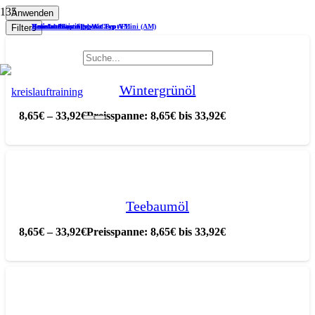
Anwenden
Kunststoffroste Typ A
Holzroste Typ A
Desinfektionsmittel Wofasept FL
Kreislauftrainingsgerät Typ A
Kreislauftrainingsgerät Typ A Mini (AM)
Filters
Wintergrünöl
8,65
€
–
33,92
€
Preisspanne: 8,65€ bis 33,92€
Teebaumöl
8,65
€
–
33,92
€
Preisspanne: 8,65€ bis 33,92€